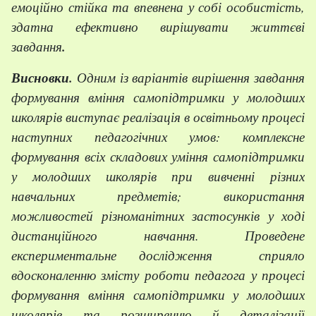
емоційно стійк
а
та впевне
на
у с
обі
особис
тість
,
здатн
а
ефективно вирішувати життєві
завдання
.
Висновки.
Одним із варіантів вирішення завдання
формування вміння самопідтримки у молодших
школярів виступає реалізація в освітньому процесі
наступних педагогічних умов: комплексне
формування всіх складових уміння самопідтримки
у молодших школярів при вивченні різних
навчальних предметів; використання
можливостей різноманітних застосунків у ході
дистанційного навчання. Проведене
експериментальне дослідження сприяло
вдосконаленню змісту роботи педагога у процесі
формування вміння самопідтримки у молодших
школярів та розширенню й деталізації