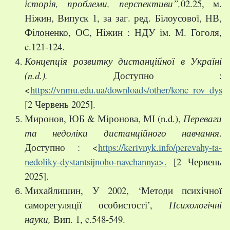
історія, проблеми, перспективи”,
02.25, м.
Ніжин, Випуск 1, за заг. ред. Білоусової, НВ,
Філоненко, ОС, Ніжин : НДУ ім. М. Гоголя,
c.121-124.
Концепція розвитку дистанційної в Україні
(
n
.
d
.)
.
Доступно :
<
https://vnmu.edu.ua/downloads/other/konc_rov_dysta
[2 Червень 2025].
Миронов, ЮБ & Міронова, МІ (n.d.),
Переваги
та недоліки дистанційного навчання
.
Доступно : <
https://kerivnyk.info/perevahy-ta-
nedoliky-dystantsijnoho-navchannya>.
[2 Червень
2025].
Михайлишин, У 2002, ‘Методи психічної
саморегуляції особистості’,
Психологічні
науки
,
Вип. 1, c.548-549.