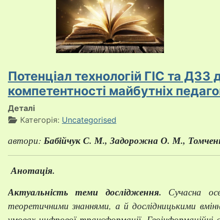
Потенціал технологій ГІС та ДЗЗ 
компетентності майбутніх педаго
Деталі
Категорія:
Uncategorised
автори:
Бабійчук С. М.
,
Задорожна О. М.
,
Томченк
Анотація.
Актуальність теми дослідження.
Сучасна осв
теоретичними знаннями, а й дослідницькими вмін
умовах цифрової трансформації. Геоінформаційні с