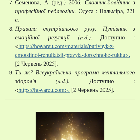
Семенова, А (ред.) 2006,
Словник-довідник з
професійної педагогіки,
Одеса : Пальміра, 221
с.
Правила внутрішнього руху. Путівник з
емоційної регуляції
(
n
.
d
.)
. Доступно :
<
https://howareu.com/materials/putivnyk-z-
emotsiinoi-rehuliatsii-pravyla-dorozhnoho-rukhu>.
[2 Червень 2025].
Ти як? Всеукраїнська програма ментального
здоров'я
(
n
.
d
.)
.
Доступно :
<
https://howareu.com>.
[2 Червень 2025].