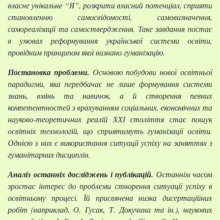
власне унікальне “Я”, розкрити власний потенціал, сприяти
становленню самосвідомості, самовизначення,
самореалізації та самоствердження. Таке завдання постає
в умовах реформування української системи освіти,
провідним принципом якої визнано гуманізацію.
Постановка проблеми.
Основою побудови нової освітньої
парадигми, яка передбачає не лише формування системи
знань, вмінь та навичок, а й створення певних
компетентностей з врахуванням соціальних, економічних та
науково-теоретичних реалій ХХІ століття стає пошук
освітніх технологій, що сприятимуть гуманізації освіти.
Однією з них є використання ситуації успіху на заняттях з
гуманітарних дисциплін.
Аналіз останніх досліджень і публікацій.
Останнім часом
зростає інтерес до проблеми створення ситуації успіху в
освітньому процесі. Їй присвячена низка дисертаційних
робіт (наприклад, О. Гусак, Т. Докучина та ін.), наукових