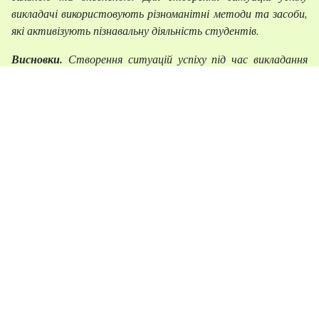
викладачі використовують різноманітні методи та засоби,
які активізують пізнавальну діяльність студентів.
Висновки.
Створення ситуацій успіху під час викладання
гуманітарних дисциплін є передумовою гуманізації освіти,
оскільки успіх є фактором пошукової діяльності студента,
спонукає до пізнавальної самостійності та творчості,
впливає на самооцінку та установки особистості, дозволяє
особистості самовизначитися, самоствердитися,
сформувати власне самоставлення, “звірити” власні риси з
рисами успішної особистості.
Ключові слова:
ситуація успіху, гуманізація, успіх, навчання,
пізнавальна діяльність, особистість.
Список використаних джерел
:
Амонашвили, ША 1980. ‘Обучение. Оценка. Отметка’,