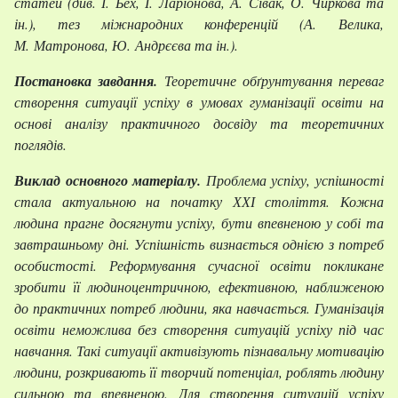
статей (див. І. Бех, І. Ларіонова, А. Сівак, О. Чиркова та
ін.), тез міжнародних конференцій (А. Велика,
М. Матронова, Ю. Андрєєва та ін.).
Постановка завдання.
Теоретичне обґрунтування переваг
створення ситуації успіху в умовах гуманізації освіти на
основі аналізу практичного досвіду та теоретичних
поглядів.
Виклад основного матеріалу.
Проблема успіху, успішності
стала актуальною на початку ХХІ століття. Кожна
людина прагне досягнути успіху, бути впевненою у собі та
завтрашньому дні. Успішність визнається однією з потреб
особистості. Реформування сучасної освіти покликане
зробити її людиноцентричною, ефективною, наближеною
до практичних потреб людини, яка навчається. Гуманізація
освіти неможлива без створення ситуацій успіху під час
навчання. Такі ситуації активізують пізнавальну мотивацію
людини, розкривають її творчий потенціал, роблять людину
сильною та впевненою. Для створення ситуацій успіху