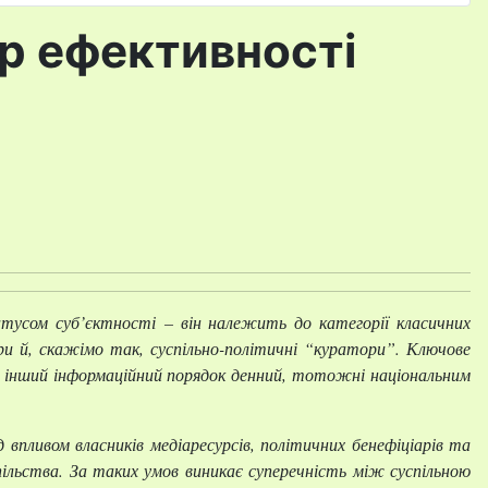
р ефективності
атусом суб’єктності – він належить до категорії класичних
ари й, скажімо так, суспільно-політичні “куратори”. Ключове
и інший інформаційний порядок денний, тотожні національним
впливом власників медіаресурсів, політичних бенефіціарів та
пільства. За таких умов виникає суперечність між суспільною