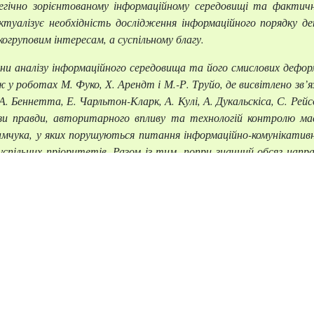
гічно зорієнтованому інформаційному середовищі та фактич
туалізує необхідність дослідження інформаційного порядку д
когруповим інтересам, а суспільному благу.
ини аналізу інформаційного середовища та його смислових дефо
акож у роботах М. Фуко, Х. Арендт і М.-Р. Труйо, де висвітлено 
 А. Беннетта, Е. Чарльтон-Кларк, А. Кулі, А. Дукальскіса, С. Р
изи правди, авторитарного впливу та технологій контролю мас
мчука, у яких порушуються питання інформаційно-комунікативни
успільних пріоритетів. Разом із тим, попри значний обсяг напр
их реалій, потребує подальшої систематизації та поглибленого о
є аналіз і систематизація умов, які визначають ефективніс
тва в цілому, для національних інтересів країни.
едовище є необхідною і здебільшого достатньою передумовою ма
нформаційного суспільства цей факт набув самоочевидних, тривіал
ь не безальтернативною і практично приреченою на успіх у сенсі
чною мірою визначається силою інформаційно-комунікативних вп