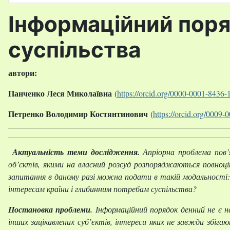
Оберіть свою мову
Інформаційний поря
суспільства
автори:
Панченко Леся Миколаївна
(
https://orcid.org/0000-0001-8436-
Петренко Володимир Костянтинович
(
https://orcid.org/0009
Актуальність теми дослідження.
Апріорна проблема пов’
об’єктів, якими на власний розсуд розпоряджаються повноцін
запитання в даному разі можна подати в такій модальності:
інтересам країни і глибинним потребам суспільства?
Постановка проблеми.
І
нформаційний порядок денний не є н
інших зацікавлених суб’єктів, інтереси яких не завжди збіг