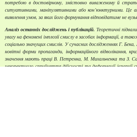
потребою в достовірному, змістовно виваженому й страте
ситуативними, маніпулятивними або кон’юнктурними. Це ак
виявлення умов, за яких його формування відповідатиме не вузь
Аналіз останніх досліджень і публікацій.
Теоретичні підвал
увагу на феномені імплозії смислу в засобах інформації, а т
соціально значущих смислів. У сучасних дослідженнях Г. Бека,
новітні форми пропаганди, інформаційного відволікання, кр
значення мають праці В. Петренка, М. Михальченка та З. Са
некоректного сприйняття дійсності та деформації ієрархії с
саме суспільної ефективності, особливо в контексті українськ
Постановка завдання.
Пріоритетом дослідницьких зусиль 
корпоративних інтересів чи зацікавлених сторін, а для суспільс
Виклад основного матеріалу.
Той факт, що інформаційне сер
пріоритети, ідеї та цінності, не підлягає сумніву. В епоху і
масової свідомості робить ту чи іншу ідейну преференцію лед
Висновки.
Ефективність інформаційного порядку денного зна