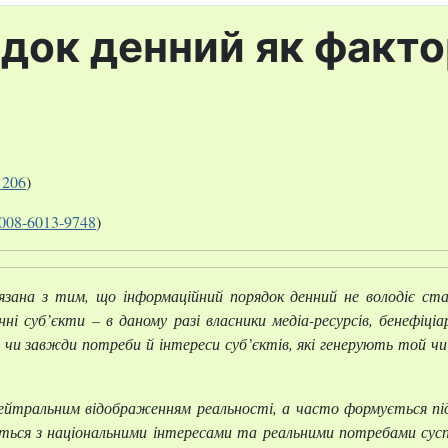
док денний як факто
1206
)
-0008-6013-9748
)
язана з тим, що інформаційний порядок денний не володіє ст
ні суб’єкти – в даному разі власники медіа-ресурсів, бенефіці
 чи завжди потреби й інтереси суб’єктів, які генерують той ч
ейтральним відображенням реальності, а часто формується під 
аються з національними інтересами та реальними потребами сус