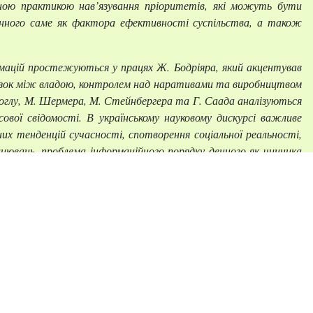
ною практикою нав’язування пріоритетів, які можуть бути
енного саме як фактора ефективності суспільства, а також
рмацій простежуються у працях Ж. Бодріяра, який акцентував
зв’язок між владою, контролем над наративами та виробництвом
ейсоглу, М. Шермера, М. Стейнбергера та Г. Саада аналізуються
ової свідомості. В українському науковому дискурсі важливе
х тенденцій сучасності, спотворення соціальної реальності,
ацювань, проблема інформаційного порядку денного як чинника
смислення.
ть інформаційного порядку денного не для окремих персон,
теріалізації таких атрибутів духовної сфери, як світоглядні
ьних і реалістичних ознак, адже саме інформаційна мобілізація
 підтримки масовою свідомістю.
ливів, які формують не лише поточний стан суспільства, а й