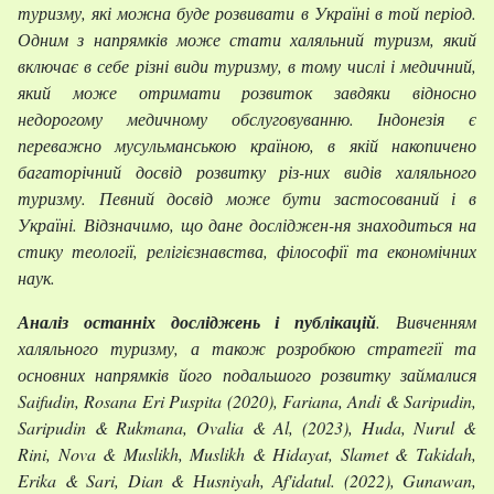
туризму, які можна буде розвивати в Україні в той період.
Одним з напрямків може стати халяльний туризм, який
включає в себе різні види туризму, в тому числі і медичний,
який може отримати розвиток завдяки відносно
недорогому медичному обслуговуванню. Індонезія є
переважно мусульманською країною, в якій накопичено
багаторічний досвід розвитку різ-них видів халяльного
туризму. Певний досвід може бути застосований і в
Україні. Відзначимо, що дане досліджен-ня знаходиться на
стику теології, релігієзнавства, філософії та економічних
наук.
Аналіз останніх досліджень і публікацій
. Вивченням
халяльного туризму, а також розробкою стратегії та
основних напрямків його подальшого розвитку займалися
Saifudin, Rosana Eri Puspita (2020), Fariana, Andi & Saripudin,
Saripudin & Rukmana, Ovalia & Al, (2023), Huda, Nurul &
Rini, Nova & Muslikh, Muslikh & Hidayat, Slamet & Takidah,
Erika & Sari, Dian & Нusniyah, Аf'idatul. (2022), Gunawan,