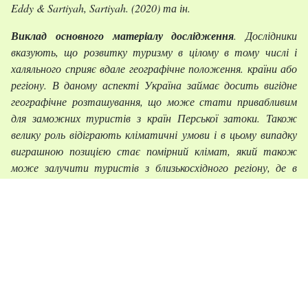
Eddy & Sartiyah, Sartiyah. (2020) та ін.
Виклад основного матеріалу дослідження
. Дослідники
вказують, що розвитку туризму в цілому в тому числі і
халяльного сприяє вдале географічне положення. країни або
регіону. В даному аспекті Україна займає досить вигідне
географічне розташування, що може стати привабливим
для заможних туристів з країн Перської затоки. Також
велику роль відіграють кліматичні умови і в цьому випадку
виграшною позицією стає помірний клімат, який також
може залучити туристів з близькосхідного регіону, де в
літній період досить жаркий клімат і які прагнуть влітку
перебувати в країнах з більш помірним кліматом. Також їх
приваблює відносно недороге медичне обслуговування. Яке
вони зазвичай отримують або в Індії, або в Таїланді та
інших країнах Південно-Східної Азії, де створена відповідна
інфраструктура. Україна зможе скласти гідну конкуренцію
за умови розвитку відповідної інфраструктури та
враховуючи релігійні особливості даної категорії туристів.