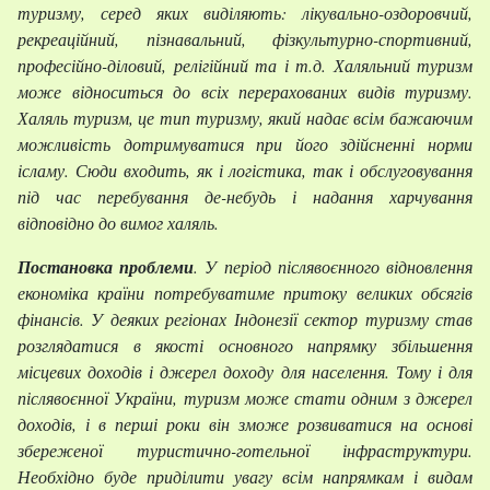
туризму, серед яких виділяють: лікувально-оздоровчий,
рекреаційний, пізнавальний, фізкультурно-спортивний,
професійно-діловий, релігійний та і т.д. Халяльний туризм
може відноситься до всіх перерахованих видів туризму.
Халяль туризм, це тип туризму, який надає всім бажаючим
можливість дотримуватися при його здійсненні норми
ісламу. Сюди входить, як і логістика, так і обслуговування
під час перебування де-небудь і надання харчування
відповідно до вимог халяль.
Постановка проблеми
. У період післявоєнного відновлення
економіка країни потребуватиме притоку великих обсягів
фінансів. У деяких регіонах Індонезії сектор туризму став
розглядатися в якості основного напрямку збільшення
місцевих доходів і джерел доходу для населення. Тому і для
післявоєнної України, туризм може стати одним з джерел
доходів, і в перші роки він зможе розвиватися на основі
збереженої туристично-готельної інфраструктури.
Необхідно буде приділити увагу всім напрямкам і видам